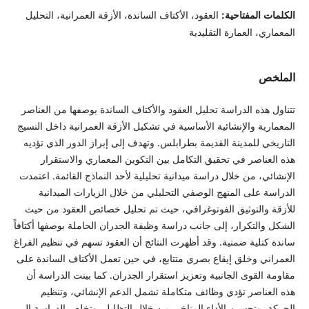
الكلمات المفتاحية:
العقود، الأكتاف الساندة، الأزقة العمرانية، التحليل
المعماري، العمارة التقليدية
الملخص
تتناول هذه الدراسة تحليل العقود والأكتاف الساندة بوصفها من العناصر
المعمارية والإنشائية الأساسية في تشكيل الأزقة العمرانية داخل النسيج
التاريخي للمدينة القديمة بطرابلس. وتهدف إلى إبراز الدور الذي تؤديه
هذه العناصر في تحقيق التكامل بين التكوين المعماري والاستقرار
الإنشائي، من خلال دراسة ميدانية تحليلية لأحد النماذج القائمة. اعتمدت
الدراسة على المنهج الوصفي التحليلي من خلال الزيارات الميدانية
للأزقة والتوثيق الفوتوغرافي، حيث تم تحليل خصائص العقود من حيث
الشكل والتكرار، إلى جانب دراسة وظيفة الجدران الحاملة بوصفها أكتافاً
ساندة كتلية ضمنية. وقد أظهرت النتائج أن العقود تسهم في تنظيم الفراغ
العمراني وخلق إيقاع بصري متتابع، في حين تعمل الأكتاف الساندة على
مقاومة القوى الجانبية وتعزيز استقرار الجدران. كما بينت الدراسة أن
هذه العناصر تؤدي وظائف متكاملة تشمل الدعم الإنشائي، وتنظيم
الحركة، وتحسين الأداء المناخي من خلال التظليل. وتخلص الدراسة إلى