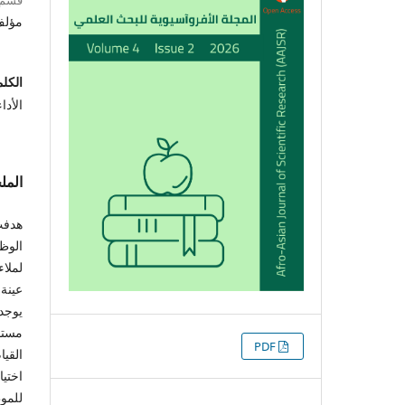
مؤل
الكلم
الأدا
الم
هدفت
الوظ
لملاء
يوجد 
التنزيلات
PDF
القيا
اختيا
للموظ