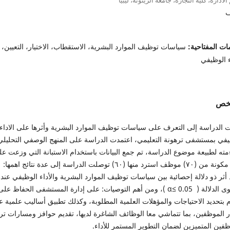
ف
ات المفتاحية:
سياسات توظيف الموارد البشرية، الاستقطاب، الاختيار، التعيين،
ء الوظيفي
لخص
 الدراسة إلى التعرف على سياسات توظيف الموارد البشرية وأثرها على الاداء
يفي بمستشفى ترهونة التعليمي، اعتمدت الدراسة على المنهج الوصفي التحليلي
مته لطبيعة موضوع الدراسة، تم جمع البيانات باستخدام الاستبانة التي وزعت ع
عينة مكونة من (٧٠) موظف استرد منها (٦٠) توصلت الدراسة إلى عدة نتائج اهمها:
أثر ذو دلالة إحصائية بين سياسات توظيف الموارد البشرية والأداء الوظيفي عند
مستوى الدلالة ( 0.05 ≥α )، ومن أهم التوصيات: على إدارة المستشفى الحفاظ على
م بتحديد الاحتياجات والمؤهلات العلمية المطلوبة، وكذلك تطبيق أساليب علمية ع
ر الموظفين، بما تتماشي معا الوظائف الشاغرة لديها، تقديم حوافز ومسارات تر
فين المتميزين لضمان التطوير المستمر للأداء.