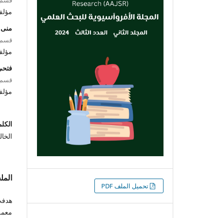
مؤل
منى ع
قسم ع
مؤل
فتحي
قسم ع
مؤل
الكلم
الخال
الم
التنزيلات
تحميل الملف PDF
هدفت 
معمل