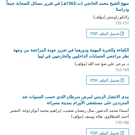
منهج الشيخ محمد الخانجي (ت:1363هـ) في تقرير مسائل الصحابة جمعاً
ودراسةً
زلاتكو راونتش (مؤلف)
135-151
تحميل الملف PDF
الكفاءة والخبرة المهنية ودورهما في تعزيز جودة المراجعة من وجهة
نظر مراجعي الحسابات الداخليين والخارجيين في ليبيا
د. مرعي علي ضؤ عبد الله (مؤلف)
152-169
تحميل الملف PDF
مدى الانتشار الزمني لمرض سرطان الثدي حسب السنوات عند
المترددين على مستشفى الأورام بمدينة مصراتة
أسماء محمد الدنفور، منال رمضان شعيب، إبراهيم محمد أبوكردوغة، البشير
أحمد الجطلاوي، هالة يوسف (مؤلف)
170-180
تحميل الملف PDF