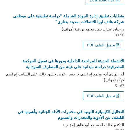
متطلبات تطبيق إدارة الجودة الشاملة "دراسة تطبيقية على موظفي
شركة هاتف ليبيا للاتصالات بمدينة بنغازي"
د. حنان عبدالرحمن محمد بوزقية (مؤلف)
33-50
تحميل الملف PDF
الأنشطة الحديثة للمراجعة الداخلية ودورها في تفعيل الحوكمة
المصرفية: دراسة ميدانية على عينة من المصارف السودانية
أ.د. الهادي أدم محمد إبراهيم، د. حسن عوض حسن خالد، علي الشايب إبراهيم
كوكو (مؤلف)
51-67
تحميل الملف PDF
التحاليل الكيميائية اللونية في مختبرات الأدلة الجنائية وأهميتها في
الكشف عن الأدوية والمخدرات والسموم
الدكتور خالد طه محمد أبو ظاهر (مؤلف)