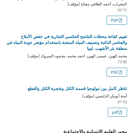
المجراب، أحمد العلافي مفتاح (مؤلف)
66-72
PDF
تقييم كفاءة محطات التناضح العكسي التجارية في خفض الأملاح
والعناصر الذائبة وتصنيف المياه المنتجة باستخدام مؤشر جودة المياه في
منطقة بئر الأشهب، ليبيا
محمد الهين، عيسى الهين، احمد محمد، محمود المبروك (مؤلف)
73-86
PDF
تناظر كامل بين تبولوجيا قسمة الكتل وشجرة الكتل والقطع
أمنة أبوبكر الدلنسي (مؤلف)
87-93
pdf
محور العلوم الإنسانية والاجتماعية