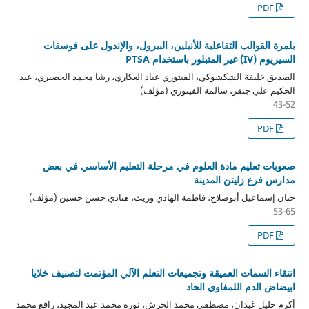
PDF
بلمرة القوالب التفاعلية للأنيلين، البيرول، والإندول على فوسفات
السيريوم (IV) غير المتبلور باستخدام PTSA
الصديق خليفة الشكشوكي، الفيتوري عياد العكاري، رشا محمد الحضيري، عبد
الحكيم علي جنقر، سالمة الفيتوري (مؤلف)
43-52
PDF
صعوبات تعليم مادة العلوم في مرحلة التعليم الأساسي في بعض
مدارس فرع زليتن المدينة
حنان إسماعيل أبوصلاح، فاطمة الهادي وريث، هنادي حسن حسين (مؤلف)
53-65
PDF
انتقاء السمات العميقة وتجميعات التعلم الآلي المؤتمت لتصنيف خلايا
ابيضاض الدم اللمفاوي الحاد
أكرم خليل غيدان، مصطفى محمد الخرش، نورة محمد عبد المجيد، رافع محمد