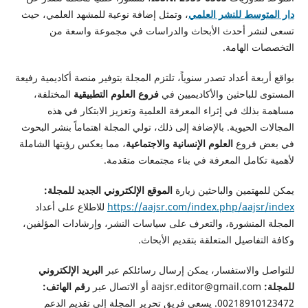
دار المتوسط للنشر العلمي
، وتمثل إضافة نوعية للمشهد العلمي، حيث
تسعى لنشر أحدث الأبحاث والدراسات في مجموعة واسعة من
التخصصات الهامة.
بواقع أربعة أعداد تصدر سنوياً، تلتزم المجلة بتوفير منصة أكاديمية رفيعة
المستوى للباحثين والأكاديميين في
فروع العلوم التطبيقية
المختلفة،
مساهمة بذلك في إثراء المعرفة العلمية وتعزيز الابتكار في هذه
المجالات الحيوية. بالإضافة إلى ذلك، تولي المجلة اهتماماً بنشر البحوث
في بعض فروع
العلوم الإنسانية والاجتماعية
، مما يعكس رؤيتها الشاملة
لأهمية تكامل المعرفة في بناء مجتمعات متقدمة.
يمكن للمهتمين والباحثين زيارة
الموقع الإلكتروني الجديد للمجلة:
https://aajsr.com/index.php/aajsr/index
للاطلاع على أعداد
المجلة المنشورة، والتعرف على سياسات النشر، وإرشادات المؤلفين،
وكافة التفاصيل المتعلقة بتقديم الأبحاث.
للتواصل والاستفسار، يمكن إرسال رسائلكم عبر
البريد الإلكتروني
للمجلة:
aajsr.editor@gmail.com أو الاتصال عبر
رقم الهاتف:
00218910123472. يسعى فريق تحرير المجلة إلى تقديم الدعم